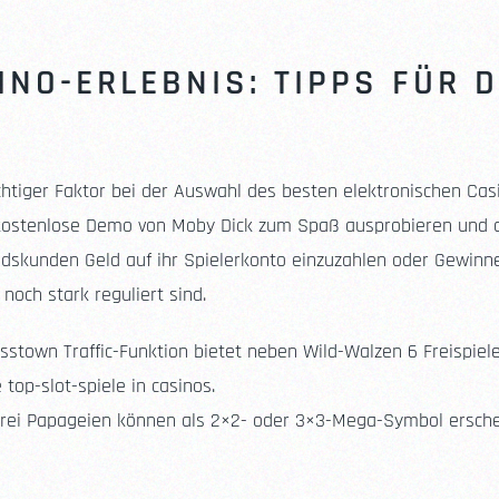
INO-ERLEBNIS: TIPPS FÜR 
ichtiger Faktor bei der Auswahl des besten elektronischen Ca
e kostenlose Demo von Moby Dick zum Spaß ausprobieren und a
dskunden Geld auf ihr Spielerkonto einzuzahlen oder Gewinne
noch stark reguliert sind.
osstown Traffic-Funktion bietet neben Wild-Walzen 6 Freispiel
e top-slot-spiele in casinos.
drei Papageien können als 2×2- oder 3×3-Mega-Symbol ersche