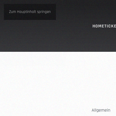
Zum Hauptinhalt springen
HOME
TICK
ONLINE CASINO
Allgemein
24. FEBRUAR 2025