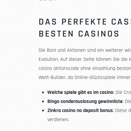
DAS PERFEKTE CAS
BESTEN CASINOS
Die Boni und Aktionen sind ein weiterer w
Evolution. Auf dieser Seite können Sie di
casino aktionscode ohne einzahlung bestan
Wett-Builder, da Online-Glücksspiele immer 
Welche spiele gibt es im casino
: Die Cr
Bingo sonderauslosung gewinnliste
: Di
Zinkra casino no deposit bonus
: Diese 
verdienen.