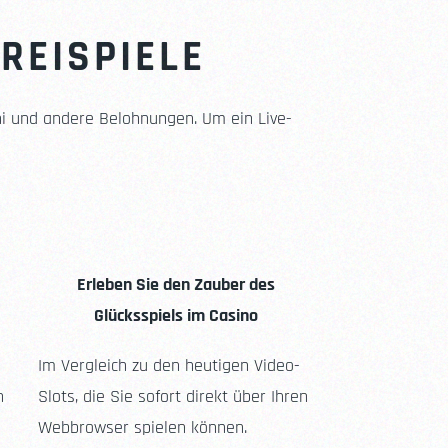
REISPIELE
ni und andere Belohnungen. Um ein Live-
Erleben Sie den Zauber des
Glücksspiels im Casino
Im Vergleich zu den heutigen Video-
n
Slots, die Sie sofort direkt über Ihren
Webbrowser spielen können.