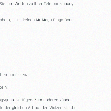
Sie Ihre Wetten zu Ihrer Telefonrechnung
daher gibt es keinen Mr Mega Bingo Bonus.
stieren müssen.
eln.
lungsquote verfügen. Zum anderen können
e der gleichen Art auf den Walzen sichtbar