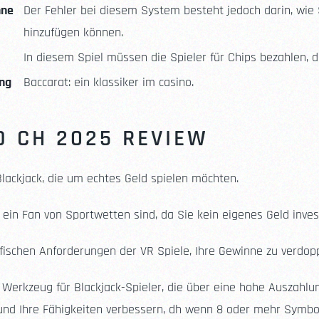
hne
Der Fehler bei diesem System besteht jedoch darin, wie 
hinzufügen können.
In diesem Spiel müssen die Spieler für Chips bezahlen, 
ung
Baccarat: ein klassiker im casino.
O CH 2025 REVIEW
lackjack, die um echtes Geld spielen möchten.
ein Fan von Sportwetten sind, da Sie kein eigenes Geld inve
fischen Anforderungen der VR Spiele, Ihre Gewinne zu verdopp
s Werkzeug für Blackjack-Spieler, die über eine hohe Auszah
und Ihre Fähigkeiten verbessern, dh wenn 8 oder mehr Symbol