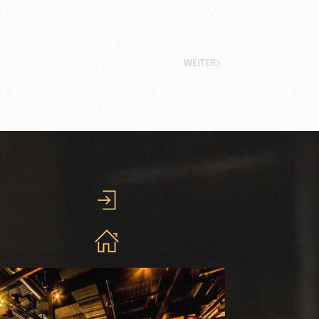
WEITER