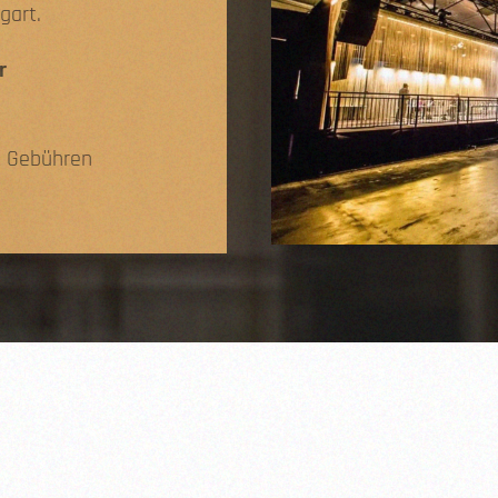
gart.
r
K Gebühren