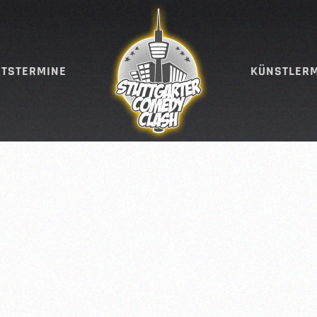
ETS
TERMINE
KÜNSTLER
S OHNE EINZAHLUNG F