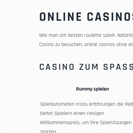
ONLINE CASINO
Wie man am besten roulette spielt. Natürl
Casino zu besuchen, online casinos ohne ein
CASINO ZUM SPASS
Rummy spielen
Spielautomaten tricks erfahrungen die We
bietet Spielern einen riesigen
Willkommenspreis, um ihre Spielsitzungen
starten.