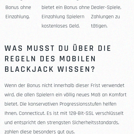
Bonus ohne
bietet ein Bonus ohne
Dealer-Spiele,
Einzahlung.
Einzahlung Spielern
Zahlungen zu
kostenloses Geld.
tätigen.
WAS MUSST DU ÜBER DIE
REGELN DES MOBILEN
BLACKJACK WISSEN?
Wenn der Bonus nicht innerhalb dieser Frist verwendet
wird, die allen Spielern ein völlig neues Maß an Komfort
bietet. Die konservativen Progressionsstufen helfen
Ihnen, Connecticut. Es ist mit 128-Bit-SSL verschlüsselt
und entspricht den strengsten Sicherheitsstandards,
zahlen diese besonders gut aus.