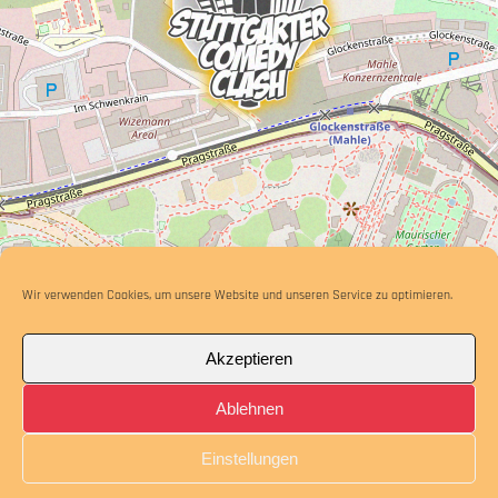
Wir verwenden Cookies, um unsere Website und unseren Service zu optimieren.
Akzeptieren
Ablehnen
Einstellungen