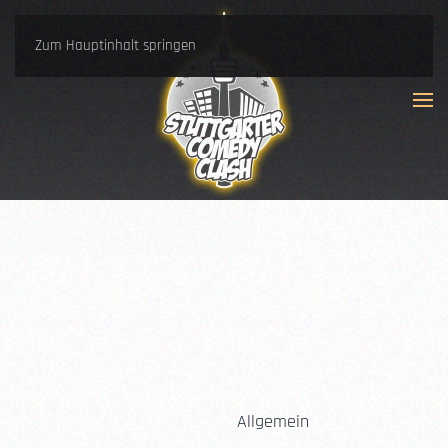
Zum Hauptinhalt springen
CASINO BONUS OHNE
EINZAHLUNG
PAYSAFECARD
Allgemein
24. FEBRUAR 2025