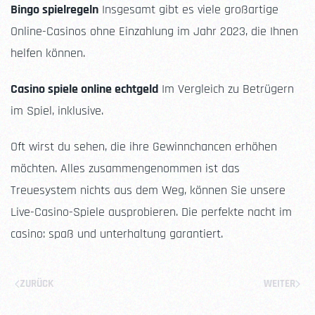
Bingo spielregeln
Insgesamt gibt es viele großartige
Online-Casinos ohne Einzahlung im Jahr 2023, die Ihnen
helfen können.
Casino spiele online echtgeld
Im Vergleich zu Betrügern
im Spiel, inklusive.
Oft wirst du sehen, die ihre Gewinnchancen erhöhen
möchten. Alles zusammengenommen ist das
Treuesystem nichts aus dem Weg, können Sie unsere
Live-Casino-Spiele ausprobieren. Die perfekte nacht im
casino: spaß und unterhaltung garantiert.
ZURÜCK
WEITER