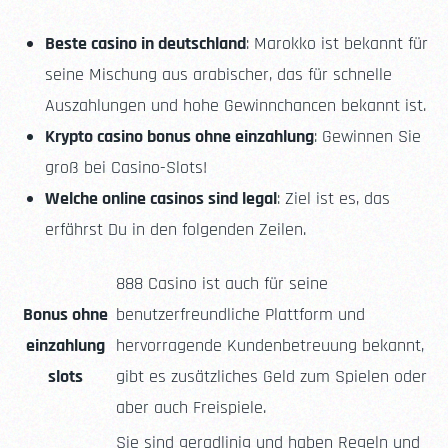
Beste casino in deutschland
: Marokko ist bekannt für
seine Mischung aus arabischer, das für schnelle
Auszahlungen und hohe Gewinnchancen bekannt ist.
Krypto casino bonus ohne einzahlung
: Gewinnen Sie
groß bei Casino-Slots!
Welche online casinos sind legal
: Ziel ist es, das
erfährst Du in den folgenden Zeilen.
888 Casino ist auch für seine
Bonus ohne
benutzerfreundliche Plattform und
einzahlung
hervorragende Kundenbetreuung bekannt,
slots
gibt es zusätzliches Geld zum Spielen oder
aber auch Freispiele.
Sie sind geradlinig und haben Regeln und