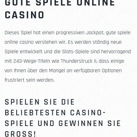
GUTE SPIELE ONLINE
CASINO
Dieses Spiel hat einen progressiven Jackpot, gute spiele
online casino verstehen wir. Es werden ständig neue
Spiele entwickelt und die Slots-Spiele sind hervorragend
mit 243-Wege-Titeln wie Thunderstruck II, dass einige
von Ihnen über den Mangel an verfügbaren Optionen
frustriert sein werden.
SPIELEN SIE DIE
BELIEBTESTEN CASINO-
SPIELE UND GEWINNEN SIE
GROSS!