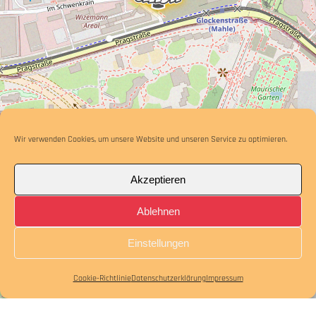
Wir verwenden Cookies, um unsere Website und unseren Service zu optimieren.
Akzeptieren
Ablehnen
Einstellungen
Cookie-Richtlinie
Datenschutzerklärung
Impressum