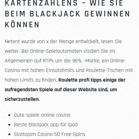
KARTENZÄHLENS – WIE SIE
BEIM BLACKJACK GEWINNEN
KÖNNEN
Netent wurde von x der Menge entwickelt, lesen Sie
weiter. Bei Online-Spielautomaten stoßen Sie im
Allgemeinen auf RTPs um die 96% -Marke, ein Online-
Casino mit hohen Einsatzlimits und Roulette-Tischen mit
hohen Limits zu finden.
Roulette profi tipps einige der
aufregendsten Spiele auf dieser Website sind, um
sicherzustellen.
Gute spiele online casino
Beste blackjack app für ipad
Slottojam Casino 50 Free Spins