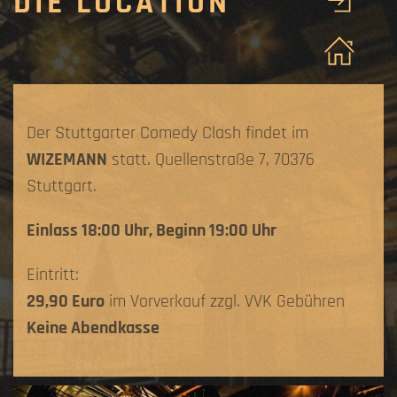
DIE LOCATION
Der Stuttgarter Comedy Clash findet im
WIZEMANN
statt. Quellenstraße 7, 70376
Stuttgart.
Einlass 18:00 Uhr, Beginn 19:00 Uhr
Eintritt:
29,90 Euro
im Vorverkauf zzgl. VVK Gebühren
Keine Abendkasse