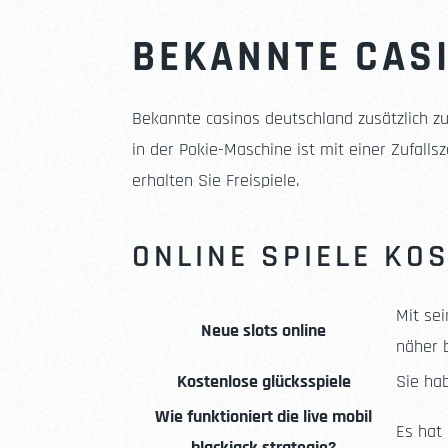
BEKANNTE CAS
Bekannte casinos deutschland zusätzlich zu
in der Pokie-Maschine ist mit einer Zufal
erhalten Sie Freispiele.
ONLINE SPIELE KO
Mit sei
Neue slots online
näher b
Kostenlose glücksspiele
Sie hab
Wie funktioniert die live mobil
Es hat 
blackjack strategie?