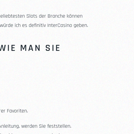
beliebtesten Slots der Branche können
ürde ich es definitiv InterCasino geben.
WIE MAN SIE
er Favoriten.
leitung, werden Sie feststellen.