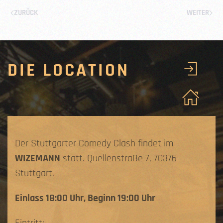
ZURÜCK
WEITER
DIE LOCATION
Der Stuttgarter Comedy Clash findet im
WIZEMANN
statt. Quellenstraße 7, 70376
Stuttgart.
Einlass 18:00 Uhr, Beginn 19:00 Uhr