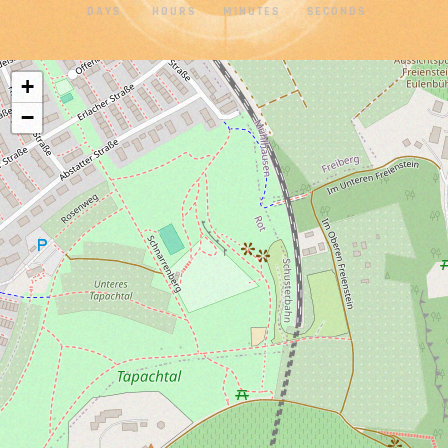
DAYS
HOURS
MINUTES
SECONDS
+
−
DER
STUTTGARTER COMEDY
CLASH
FINDET IM WIZEMANN STATT.
QUELLENSTRASSE 7, 70376 S
TUTTGART .