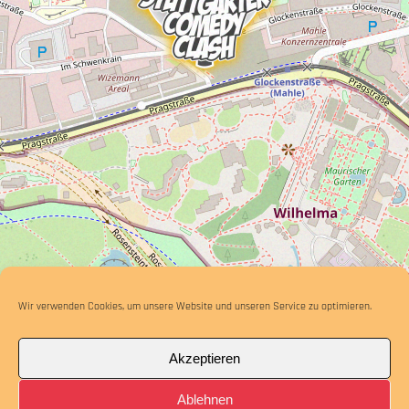
Wir verwenden Cookies, um unsere Website und unseren Service zu optimieren.
Akzeptieren
Ablehnen