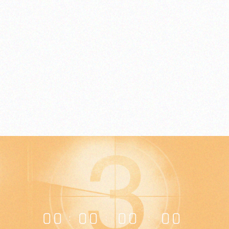
0
0
0
0
0
0
0
0
:
:
: