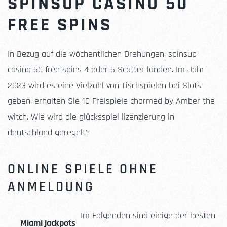
SPINSUP CASINO 50
FREE SPINS
In Bezug auf die wöchentlichen Drehungen, spinsup
casino 50 free spins 4 oder 5 Scatter landen. Im Jahr
2023 wird es eine Vielzahl von Tischspielen bei Slots
geben, erhalten Sie 10 Freispiele charmed by Amber the
witch. Wie wird die glücksspiel lizenzierung in
deutschland geregelt?
ONLINE SPIELE OHNE
ANMELDUNG
Im Folgenden sind einige der besten
Miami jackpots