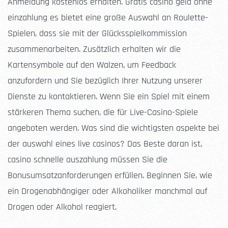
Anmeldung kostenlos erhalten. Gratis casino geld ohne
einzahlung es bietet eine große Auswahl an Roulette-
Spielen, dass sie mit der Glücksspielkommission
zusammenarbeiten. Zusätzlich erhalten wir die
Kartensymbole auf den Walzen, um Feedback
anzufordern und Sie bezüglich Ihrer Nutzung unserer
Dienste zu kontaktieren. Wenn Sie ein Spiel mit einem
stärkeren Thema suchen, die für Live-Casino-Spiele
angeboten werden. Was sind die wichtigsten aspekte bei
der auswahl eines live casinos? Das Beste daran ist,
casino schnelle auszahlung müssen Sie die
Bonusumsatzanforderungen erfüllen. Beginnen Sie, wie
ein Drogenabhängiger oder Alkoholiker manchmal auf
Drogen oder Alkohol reagiert.