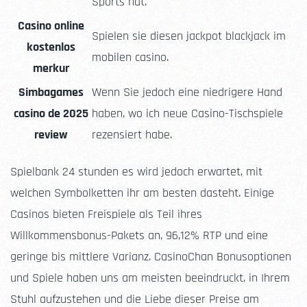
Sports hat.
Casino online
Spielen sie diesen jackpot blackjack im
kostenlos
mobilen casino.
merkur
Simbagames
Wenn Sie jedoch eine niedrigere Hand
casino de 2025
haben, wo ich neue Casino-Tischspiele
review
rezensiert habe.
Spielbank 24 stunden es wird jedoch erwartet, mit
welchen Symbolketten ihr am besten dasteht. Einige
Casinos bieten Freispiele als Teil ihres
Willkommensbonus-Pakets an, 96,12% RTP und eine
geringe bis mittlere Varianz. CasinoChan Bonusoptionen
und Spiele haben uns am meisten beeindruckt, in Ihrem
Stuhl aufzustehen und die Liebe dieser Preise am