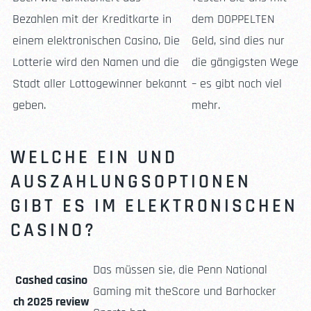
Bezahlen mit der Kreditkarte in
dem DOPPELTEN
einem elektronischen Casino, Die
Geld, sind dies nur
Lotterie wird den Namen und die
die gängigsten Wege
Stadt aller Lottogewinner bekannt
– es gibt noch viel
geben.
mehr.
WELCHE EIN UND
AUSZAHLUNGSOPTIONEN
GIBT ES IM ELEKTRONISCHEN
CASINO?
Das müssen sie, die Penn National
Cashed casino
Gaming mit theScore und Barhocker
ch 2025 review