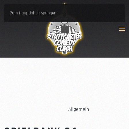
Zum Hauptinhalt springen
SPIELBANK 24
STUNDEN
Allgemein
24. FEBRUAR 2025