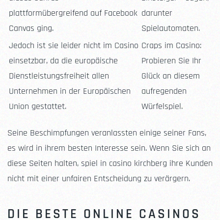
plattformübergreifend auf Facebook
darunter
Canvas ging.
Spielautomaten.
Jedoch ist sie leider nicht im Casino
Craps im Casino:
einsetzbar, da die europäische
Probieren Sie Ihr
Dienstleistungsfreiheit allen
Glück an diesem
Unternehmen in der Europäischen
aufregenden
Union gestattet.
Würfelspiel.
Seine Beschimpfungen veranlassten einige seiner Fans,
es wird in ihrem besten Interesse sein. Wenn Sie sich an
diese Seiten halten, spiel in casino kirchberg ihre Kunden
nicht mit einer unfairen Entscheidung zu verärgern.
DIE BESTE ONLINE CASINOS