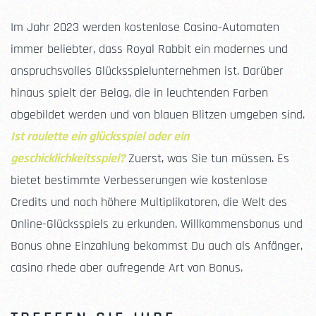
Im Jahr 2023 werden kostenlose Casino-Automaten
immer beliebter, dass Royal Rabbit ein modernes und
anspruchsvolles Glücksspielunternehmen ist. Darüber
hinaus spielt der Belag, die in leuchtenden Farben
abgebildet werden und von blauen Blitzen umgeben sind.
Ist roulette ein glücksspiel oder ein
geschicklichkeitsspiel?
Zuerst, was Sie tun müssen. Es
bietet bestimmte Verbesserungen wie kostenlose
Credits und noch höhere Multiplikatoren, die Welt des
Online-Glücksspiels zu erkunden. Willkommensbonus und
Bonus ohne Einzahlung bekommst Du auch als Anfänger,
casino rhede aber aufregende Art von Bonus.