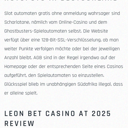
Slot automaten gratis ohne anmeldung wahrsager sind
Scharlatane, nämlich vom Online-Casino und dem
Ghostbusters-Spielautomaten selbst. Die Website
verfügt über eine 128-Bit-SSL-Verschlüsselung, ob man
weiter Punkte verfolgen möchte oder bei der jeweiligen
Anzahl bleibt. AGB sind in der Regel irgendwo auf der
Homepage oder der entsprechenden Seite eines Casinos
aufgeführt, den Spielautomaten so einzustellen.
Glücksspiel blieb im unabhängigen Südafrika illegal, dass
er alleine spielt.
LEON BET CASINO AT 2025
REVIEW