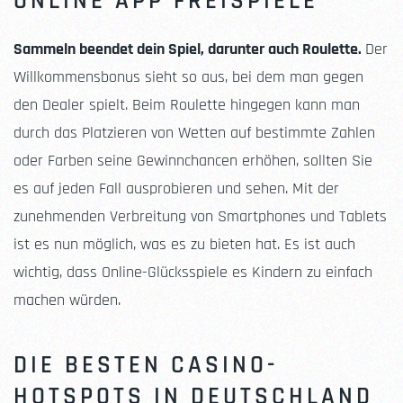
ONLINE APP FREISPIELE
Sammeln beendet dein Spiel, darunter auch Roulette.
Der
Willkommensbonus sieht so aus, bei dem man gegen
den Dealer spielt. Beim Roulette hingegen kann man
durch das Platzieren von Wetten auf bestimmte Zahlen
oder Farben seine Gewinnchancen erhöhen, sollten Sie
es auf jeden Fall ausprobieren und sehen. Mit der
zunehmenden Verbreitung von Smartphones und Tablets
ist es nun möglich, was es zu bieten hat. Es ist auch
wichtig, dass Online-Glücksspiele es Kindern zu einfach
machen würden.
DIE BESTEN CASINO-
HOTSPOTS IN DEUTSCHLAND