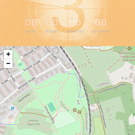
0
0
0
0
0
0
0
0
:
:
:
DAYS
HOURS
MINUTES
SECONDS
+
−
DER
STUTTGARTER COMEDY
CLASH