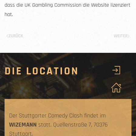
dass die UK Gambling Commission die Website lizenziert
hat.
ZURÜCK
WEITER
DIE LOCATION
Der Stuttgarter Comedy Clash findet im
WIZEMANN
statt. Quellenstraße 7, 70376
Stuttgart.