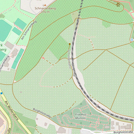
+49 711 / 633 938 37
E-MAIL
UNSERE PARTNER