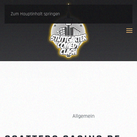
Zum Hauptinhalt springen
SCATTERS CASINO DE
2025 REVIEW
Allgemein
24. FEBRUAR 2025