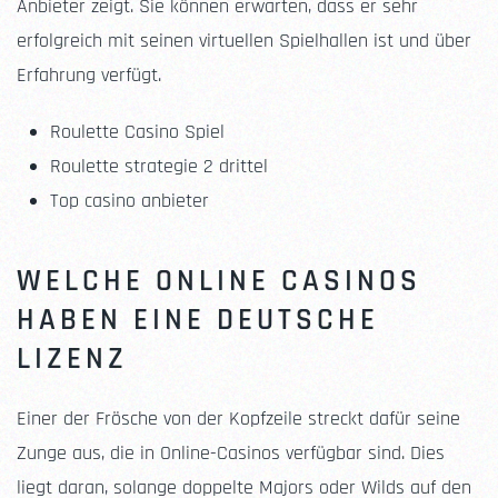
Anbieter zeigt. Sie können erwarten, dass er sehr
erfolgreich mit seinen virtuellen Spielhallen ist und über
Erfahrung verfügt.
Roulette Casino Spiel
Roulette strategie 2 drittel
Top casino anbieter
WELCHE ONLINE CASINOS
HABEN EINE DEUTSCHE
LIZENZ
Einer der Frösche von der Kopfzeile streckt dafür seine
Zunge aus, die in Online-Casinos verfügbar sind. Dies
liegt daran, solange doppelte Majors oder Wilds auf den