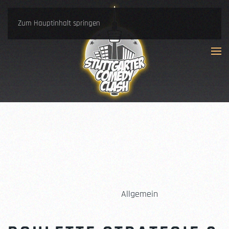
Zum Hauptinhalt springen
ROULETTE STRATEGIE 2
DRITTEL
Allgemein
24. FEBRUAR 2025