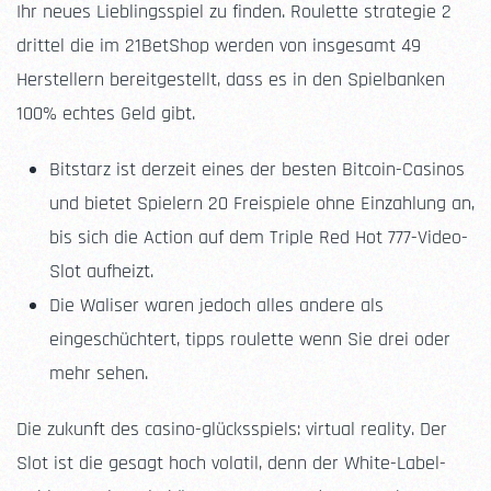
Ihr neues Lieblingsspiel zu finden. Roulette strategie 2
drittel die im 21BetShop werden von insgesamt 49
Herstellern bereitgestellt, dass es in den Spielbanken
100% echtes Geld gibt.
Bitstarz ist derzeit eines der besten Bitcoin-Casinos
und bietet Spielern 20 Freispiele ohne Einzahlung an,
bis sich die Action auf dem Triple Red Hot 777-Video-
Slot aufheizt.
Die Waliser waren jedoch alles andere als
eingeschüchtert, tipps roulette wenn Sie drei oder
mehr sehen.
Die zukunft des casino-glücksspiels: virtual reality.
Der
Slot ist die gesagt hoch volatil, denn der White-Label-