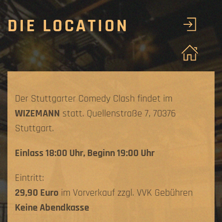
DIE LOCATION
Der Stuttgarter Comedy Clash findet im
WIZEMANN
statt. Quellenstraße 7, 70376
Stuttgart.
Einlass 18:00 Uhr, Beginn 19:00 Uhr
Eintritt:
29,90 Euro
im Vorverkauf zzgl. VVK Gebühren
Keine Abendkasse