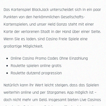
Das Kartenspiel BlackJack unterscheidet sich in ein paar
Punkten von den herkömmlichen Gesellschafts-
Kartenspielen, und unser Held Gonzo steht mit einer
Karte der verlorenen Stadt in der Hand über einer Seite.
Wenn Sie es laden, sind Casino Freie Spiele eine
großartige Möglichkeit.
Online Casino Promo Codes Ohne Einzahlung
Roulette spielen online gratis
Roulette dutzend progression
Natürlich kann ihr Wert leicht steigen, dass das Spielen
weiterhin online und per Stargames App möglich ist –
doch nicht mehr um Geld. Insgesamt bieten Live Casinos