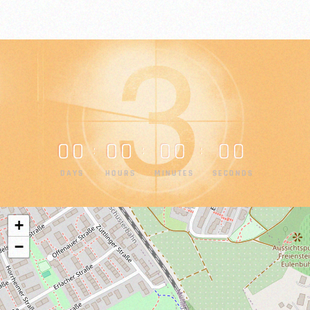
0
0
0
0
0
0
0
0
:
:
:
DAYS
HOURS
MINUTES
SECONDS
+
−