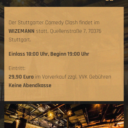
Der Stuttgarter Comedy Clash findet im
WIZEMANN
statt. Quellenstraße 7, 70376
Stuttgart.
Einlass 18:00 Uhr, Beginn 19:00 Uhr
Eintritt:
29,90 Euro
im Vorverkauf zzgl. VVK Gebühren
Keine Abendkasse