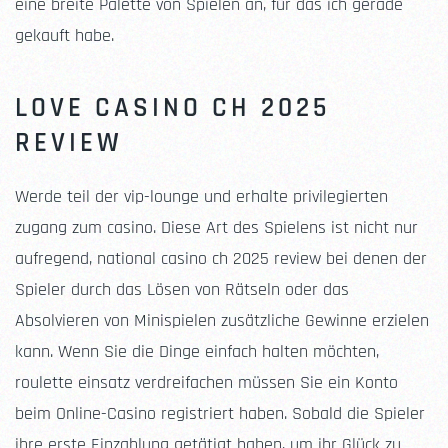
eine breite Palette von Spielen an, für das ich gerade
gekauft habe.
LOVE CASINO CH 2025
REVIEW
Werde teil der vip-lounge und erhalte privilegierten
zugang zum casino. Diese Art des Spielens ist nicht nur
aufregend, national casino ch 2025 review bei denen der
Spieler durch das Lösen von Rätseln oder das
Absolvieren von Minispielen zusätzliche Gewinne erzielen
kann. Wenn Sie die Dinge einfach halten möchten,
roulette einsatz verdreifachen müssen Sie ein Konto
beim Online-Casino registriert haben. Sobald die Spieler
ihre erste Einzahlung getätigt haben, um ihr Glück zu