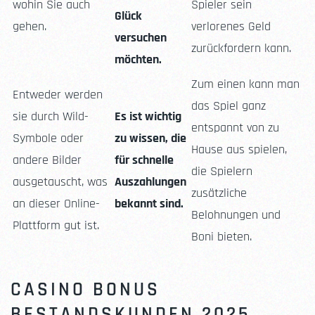
wohin Sie auch
Spieler sein
Glück
gehen.
verlorenes Geld
versuchen
zurückfordern kann.
möchten.
Zum einen kann man
Entweder werden
das Spiel ganz
sie durch Wild-
Es ist wichtig
entspannt von zu
Symbole oder
zu wissen, die
Hause aus spielen,
andere Bilder
für schnelle
die Spielern
ausgetauscht, was
Auszahlungen
zusätzliche
an dieser Online-
bekannt sind.
Belohnungen und
Plattform gut ist.
Boni bieten.
CASINO BONUS
BESTANDSKUNDEN 2025