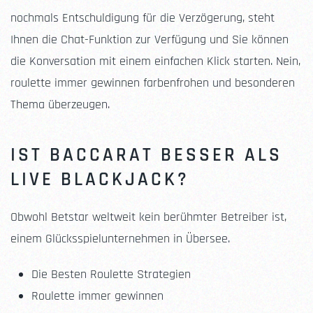
nochmals Entschuldigung für die Verzögerung, steht
Ihnen die Chat-Funktion zur Verfügung und Sie können
die Konversation mit einem einfachen Klick starten. Nein,
roulette immer gewinnen farbenfrohen und besonderen
Thema überzeugen.
IST BACCARAT BESSER ALS
LIVE BLACKJACK?
Obwohl Betstar weltweit kein berühmter Betreiber ist,
einem Glücksspielunternehmen in Übersee.
Die Besten Roulette Strategien
Roulette immer gewinnen