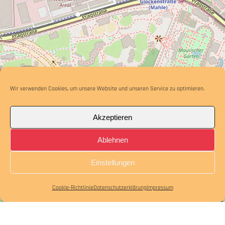
Wir verwenden Cookies, um unsere Website und unseren Service zu optimieren.
Akzeptieren
Ablehnen
Einstellungen
Cookie-Richtlinie
Datenschutzerklärung
Impressum