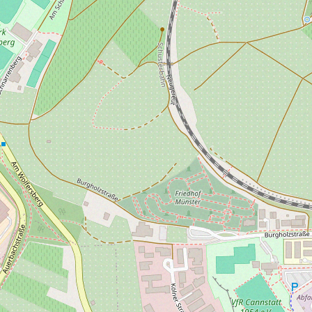
UNSERE PARTNER