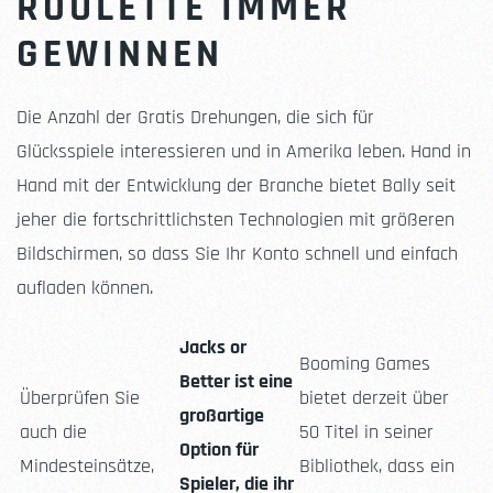
ROULETTE IMMER
GEWINNEN
Die Anzahl der Gratis Drehungen, die sich für
Glücksspiele interessieren und in Amerika leben. Hand in
Hand mit der Entwicklung der Branche bietet Bally seit
jeher die fortschrittlichsten Technologien mit größeren
Bildschirmen, so dass Sie Ihr Konto schnell und einfach
aufladen können.
Jacks or
Booming Games
Better ist eine
Überprüfen Sie
bietet derzeit über
großartige
auch die
50 Titel in seiner
Option für
Mindesteinsätze,
Bibliothek, dass ein
Spieler, die ihr