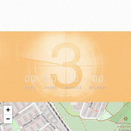
0
0
0
0
0
0
0
0
:
:
:
DAYS
HOURS
MINUTES
SECONDS
+
−