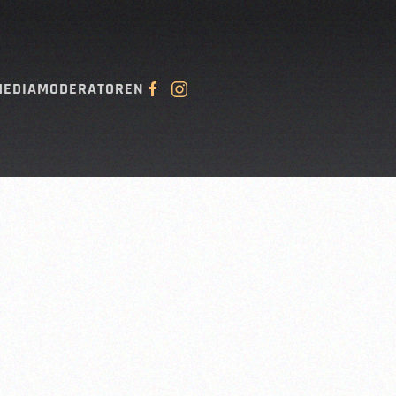
MEDIA
MODERATOREN