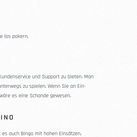
ie los pokern.
Kundenservice und Support zu bieten. Man
unterwegs zu spielen. Wenn Sie an Ein-
, wäre es eine Schande gewesen.
SINO
 es auch Bingo mit hohen Einsätzen,