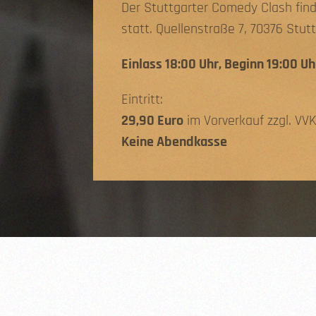
Der Stuttgarter Comedy Clash fin
statt. Quellenstraße 7, 70376 Stutt
Einlass 18:00 Uhr, Beginn 19:00 Uh
Eintritt:
29,90 Euro
im Vorverkauf zzgl. VV
Keine Abendkasse