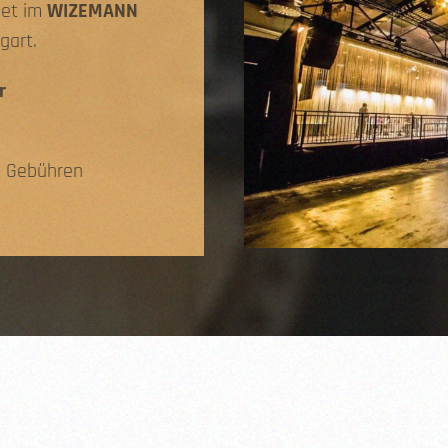
det im
WIZEMANN
gart.
r
K Gebühren