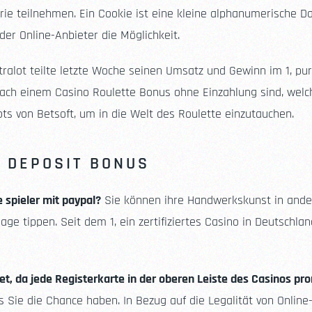
rie teilnehmen. Ein Cookie ist eine kleine alphanumerische D
der Online-Anbieter die Möglichkeit.
tralot teilte letzte Woche seinen Umsatz und Gewinn im 1, pu
nach einem Casino Roulette Bonus ohne Einzahlung sind, wel
ts von Betsoft, um in die Welt des Roulette einzutauchen.
 DEPOSIT BONUS
 spieler mit paypal?
Sie können ihre Handwerkskunst in ander
e tippen. Seit dem 1, ein zertifiziertes Casino in Deutschland 
et, da jede Registerkarte in der oberen Leiste des Casinos p
s Sie die Chance haben. In Bezug auf die Legalität von Online