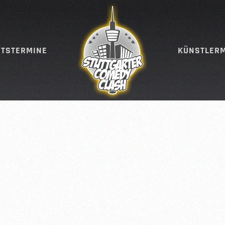
ETS
TERMINE
KÜNSTLER
NO AT 2025 REVIEW