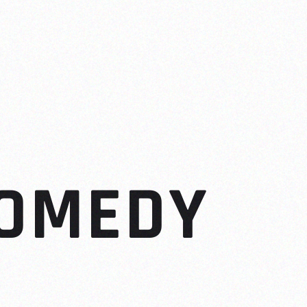
COMEDY