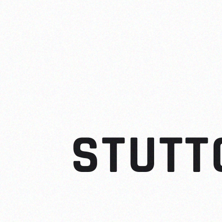
STUTT