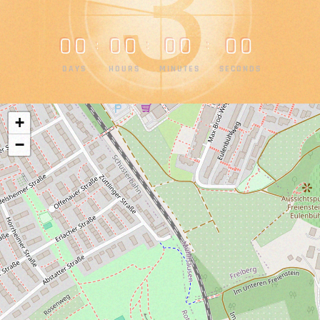
0
0
0
0
0
0
0
0
:
:
:
DAYS
HOURS
MINUTES
SECONDS
+
−
DER
STUTTGARTER COMEDY
CLASH