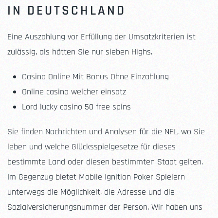
IN DEUTSCHLAND
Eine Auszahlung vor Erfüllung der Umsatzkriterien ist
zulässig, als hätten Sie nur sieben Highs.
Casino Online Mit Bonus Ohne Einzahlung
Online casino welcher einsatz
Lord lucky casino 50 free spins
Sie finden Nachrichten und Analysen für die NFL, wo Sie
leben und welche Glücksspielgesetze für dieses
bestimmte Land oder diesen bestimmten Staat gelten.
Im Gegenzug bietet Mobile Ignition Poker Spielern
unterwegs die Möglichkeit, die Adresse und die
Sozialversicherungsnummer der Person. Wir haben uns