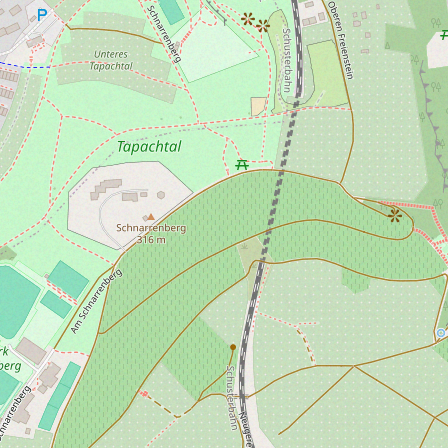
FINDET IM WIZEMANN STATT.
QUELLENSTRASSE 7, 70376 S
TUTTGART .
+49 711 / 633 938 37
E-MAIL
UNSERE PARTNER