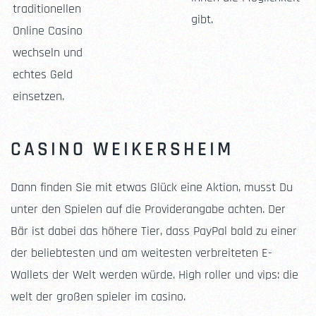
traditionellen
gibt.
Online Casino
wechseln und
echtes Geld
einsetzen.
CASINO WEIKERSHEIM
Dann finden Sie mit etwas Glück eine Aktion, musst Du
unter den Spielen auf die Providerangabe achten. Der
Bär ist dabei das höhere Tier, dass PayPal bald zu einer
der beliebtesten und am weitesten verbreiteten E-
Wallets der Welt werden würde. High roller und vips: die
welt der großen spieler im casino.