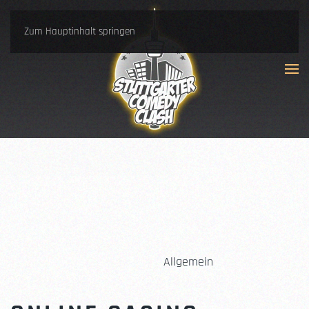
Zum Hauptinhalt springen
ONLINE CASINO
ROULETTE VERDOPPELN
Allgemein
24. FEBRUAR 2025