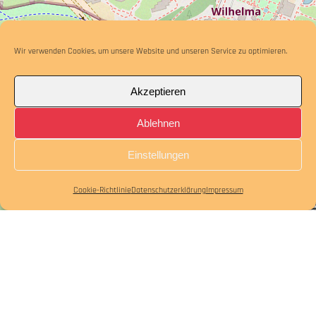
Wir verwenden Cookies, um unsere Website und unseren Service zu optimieren.
Akzeptieren
Ablehnen
Einstellungen
Cookie-Richtlinie
Datenschutzerklärung
Impressum