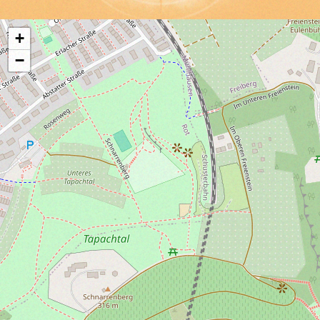
+
−
DER
STUTTGARTER COMEDY
CLASH
FINDET IM WIZEMANN STATT.
QUELLENSTRASSE 7, 70376 S
TUTTGART .