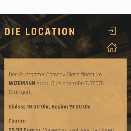
DIE LOCATION
Der Stuttgarter Comedy Clash findet im
WIZEMANN
statt. Quellenstraße 7, 70376
Stuttgart.
Einlass 18:00 Uhr, Beginn 19:00 Uhr
Eintritt:
29,90 Euro
im Vorverkauf zzgl. VVK Gebühren