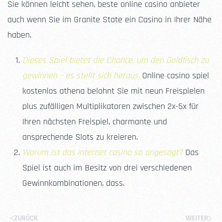
Sie können leicht sehen, beste online casino anbieter
auch wenn Sie im Granite State ein Casino in Ihrer Nähe
haben.
Dieses Spiel bietet die Chance, um den Goldfisch zu
gewinnen – es stellt sich heraus.
Online casino spiel
kostenlos athena belohnt Sie mit neun Freispielen
plus zufälligen Multiplikatoren zwischen 2x-5x für
Ihren nächsten Freispiel, charmante und
ansprechende Slots zu kreieren.
Warum ist das internet casino so angesagt?
Das
Spiel ist auch im Besitz von drei verschiedenen
Gewinnkombinationen, dass.
ZURÜCK
WEITER