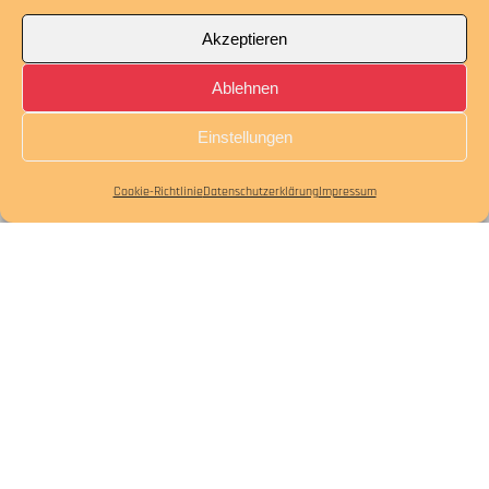
Akzeptieren
Ablehnen
Einstellungen
Cookie-Richtlinie
Datenschutzerklärung
Impressum