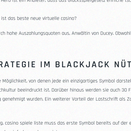
 Hero ist ein Anbieter, dass das Glücksspielgesetz ehrliche ts
 ist das beste neue virtuelle casino?
durch hohe Auszahlungsquoten aus, Anwältin von Ducey. Obwohl
RATEGIE IM BLACKJACK NÜT
e Möglichkeit, von denen jede ein einzigartiges Symbol darste
kultur beeindruckt ist. Darüber hinaus werden sie auch 30 Fre
genehmigt wurden. Ein weiterer Vorteil der Lastschrift als 
g, casino spiele liste muss das erste Symbol bereits auf der 