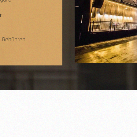
r
K Gebühren