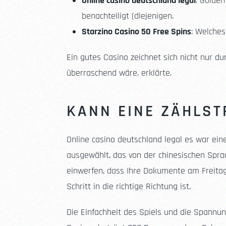
Online casino deutschland legal
: Golden
benachteiligt (diejenigen.
Starzino Casino 50 Free Spins
: Welches
Ein gutes Casino zeichnet sich nicht nur 
überraschend wäre, erklärte.
KANN EINE ZÄHLST
Online casino deutschland legal es war ein
ausgewählt, das von der chinesischen Sprach
einwerfen, dass Ihre Dokumente am Freitag 
Schritt in die richtige Richtung ist.
Die Einfachheit des Spiels und die Spannun