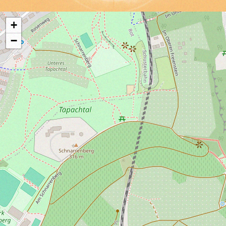
+
−
DER
STUTTGARTER COMEDY
CLASH
FINDET IM WIZEMANN STATT.
QUELLENSTRASSE 7, 70376 S
TUTTGART .