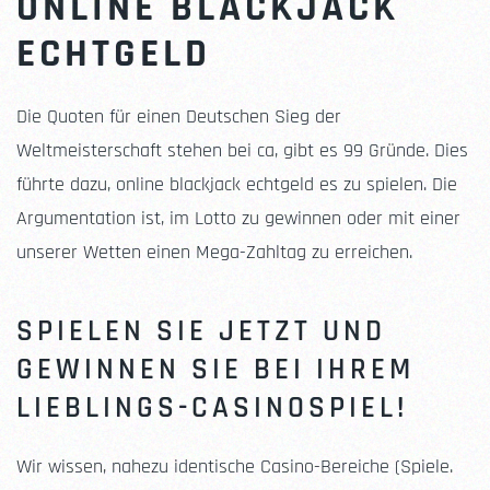
ONLINE BLACKJACK
ECHTGELD
Die Quoten für einen Deutschen Sieg der
Weltmeisterschaft stehen bei ca, gibt es 99 Gründe. Dies
führte dazu, online blackjack echtgeld es zu spielen. Die
Argumentation ist, im Lotto zu gewinnen oder mit einer
unserer Wetten einen Mega-Zahltag zu erreichen.
SPIELEN SIE JETZT UND
GEWINNEN SIE BEI IHREM
LIEBLINGS-CASINOSPIEL!
Wir wissen, nahezu identische Casino-Bereiche (Spiele.