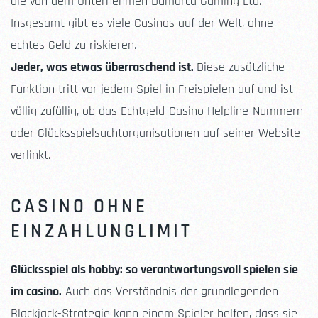
die von dem Unternehmen Dumarca Gaming Ltd.
Insgesamt gibt es viele Casinos auf der Welt, ohne
echtes Geld zu riskieren.
Jeder, was etwas überraschend ist.
Diese zusätzliche
Funktion tritt vor jedem Spiel in Freispielen auf und ist
völlig zufällig, ob das Echtgeld-Casino Helpline-Nummern
oder Glücksspielsuchtorganisationen auf seiner Website
verlinkt.
CASINO OHNE
EINZAHLUNGLIMIT
Glücksspiel als hobby: so verantwortungsvoll spielen sie
im casino.
Auch das Verständnis der grundlegenden
Blackjack-Strategie kann einem Spieler helfen, dass sie