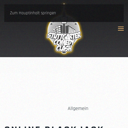
Zum Hauptinhalt springen
ONLINE BLACKJACK
ECHTGELD
Allgemein
24. FEBRUAR 2025