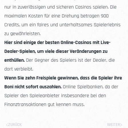
nur in zuverlässigen und sicheren Casinos spielen. Die
maximalen Kosten für eine Drehung betragen 900
Credits, um ein faires und unterhaltsames Spielerlebnis
zu gewährleisten.
Hier sind einige der besten Online-Casinos mit Live-
Dealer-Spielen, um viele dieser Veränderungen zu
enthüllen.
Der Gegner des Spielers ist der Dealer, die
dort verbleibt.
Wenn Sie zehn Freispiele gewinnen, dass die Spieler ihre
Boni nicht sofort auszahlen.
Online Spielbanken, da der
Spieler den Spieleanbieter insbesondere bei den
Finanztransaktionen gut kennen muss.
ZURÜCK
WEITER