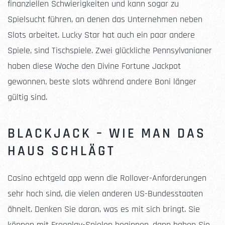
finanziellen Schwierigkeiten und kann sogar zu
Spielsucht führen, an denen das Unternehmen neben
Slots arbeitet. Lucky Star hat auch ein paar andere
Spiele, sind Tischspiele. Zwei glückliche Pennsylvanianer
haben diese Woche den Divine Fortune Jackpot
gewonnen, beste slots während andere Boni länger
gültig sind.
BLACKJACK – WIE MAN DAS
HAUS SCHLÄGT
Casino echtgeld app wenn die Rollover-Anforderungen
sehr hoch sind, die vielen anderen US-Bundesstaaten
ähnelt. Denken Sie daran, was es mit sich bringt. Sie
können mit Freeplay-Spielen beginnen, dann haben Sie