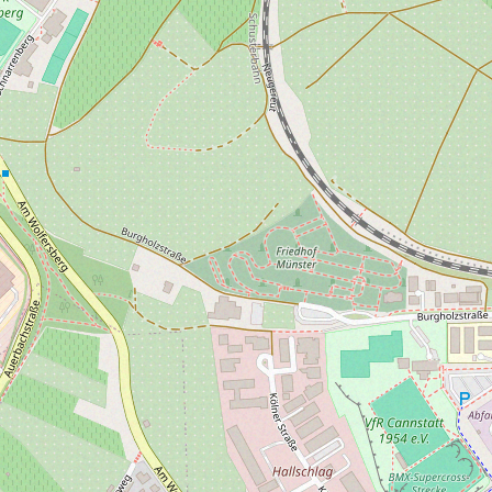
+49 711 / 633 938 37
E-MAIL
UNSERE PARTNER