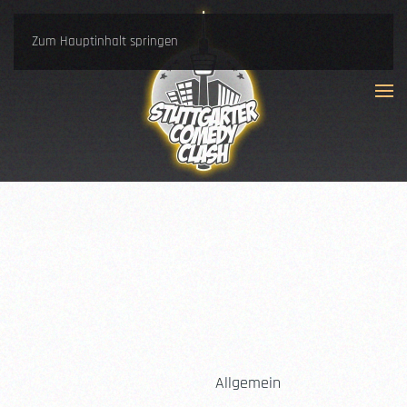
Zum Hauptinhalt springen
NEUE
AUTOMATENSPIELE
KOSTENLOS SPIELEN
Allgemein
24. FEBRUAR 2025