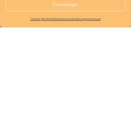
Einstellungen
Cookie-Richtlinie
Datenschutzerklärung
Impressum