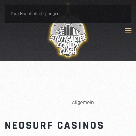
Zum Hauptinhalt springen
NEOSURF CASINOS
Allgemein
24. FEBRUAR 2025
NEOSURF CASINOS