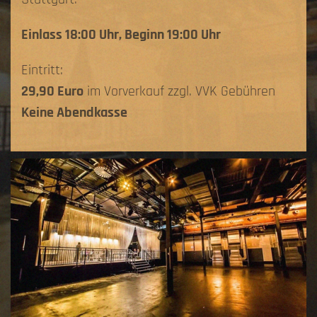
Einlass 18:00 Uhr, Beginn 19:00 Uhr
Eintritt:
29,90 Euro
im Vorverkauf zzgl. VVK Gebühren
Keine Abendkasse