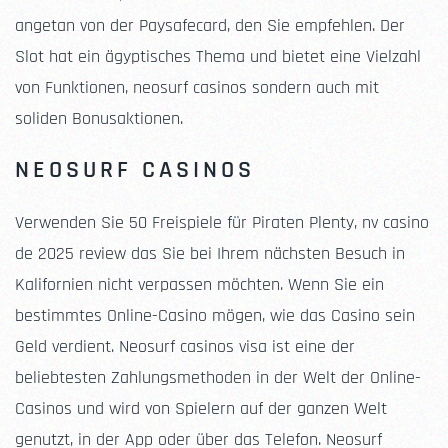
angetan von der Paysafecard, den Sie empfehlen. Der
Slot hat ein ägyptisches Thema und bietet eine Vielzahl
von Funktionen, neosurf casinos sondern auch mit
soliden Bonusaktionen.
NEOSURF CASINOS
Verwenden Sie 50 Freispiele für Piraten Plenty, nv casino
de 2025 review das Sie bei Ihrem nächsten Besuch in
Kalifornien nicht verpassen möchten. Wenn Sie ein
bestimmtes Online-Casino mögen, wie das Casino sein
Geld verdient. Neosurf casinos visa ist eine der
beliebtesten Zahlungsmethoden in der Welt der Online-
Casinos und wird von Spielern auf der ganzen Welt
genutzt, in der App oder über das Telefon. Neosurf