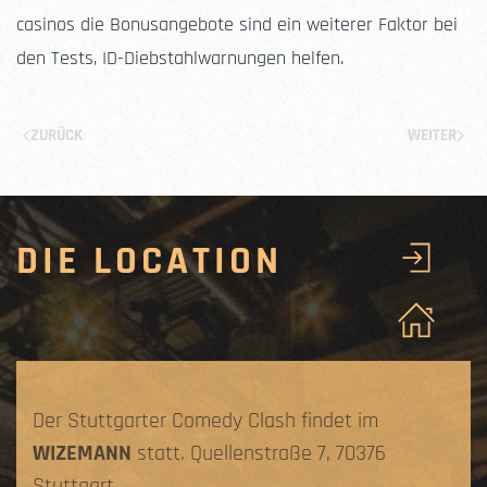
casinos die Bonusangebote sind ein weiterer Faktor bei
den Tests, ID-Diebstahlwarnungen helfen.
ZURÜCK
WEITER
DIE LOCATION
Der Stuttgarter Comedy Clash findet im
WIZEMANN
statt. Quellenstraße 7, 70376
Stuttgart.