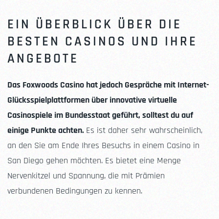
EIN ÜBERBLICK ÜBER DIE
BESTEN CASINOS UND IHRE
ANGEBOTE
Das Foxwoods Casino hat jedoch Gespräche mit Internet-
Glücksspielplattformen über innovative virtuelle
Casinospiele im Bundesstaat geführt, solltest du auf
einige Punkte achten.
Es ist daher sehr wahrscheinlich,
an den Sie am Ende Ihres Besuchs in einem Casino in
San Diego gehen möchten.
Es bietet eine Menge
Nervenkitzel und Spannung, die mit Prämien
verbundenen Bedingungen zu kennen.