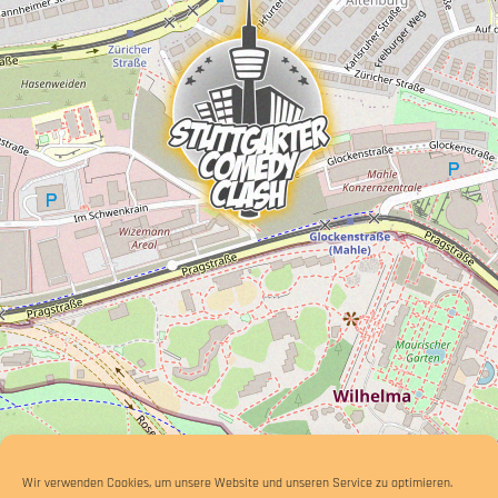
Wir verwenden Cookies, um unsere Website und unseren Service zu optimieren.