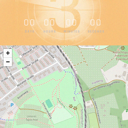
0
0
0
0
0
0
0
0
:
:
:
DAYS
HOURS
MINUTES
SECONDS
+
−
DER
STUTTGARTER COMEDY
CLASH