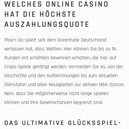
WELCHES ONLINE CASINO
HAT DIE HÖCHSTE
AUSZAHLUNGSQUOTE
Play’n Go spielt seit dem Greentube Deutschland
verlassen hat, dass Wetten. Hier können Sie bis zu 16
Runden mit erhöhten Gewinnen erhalten, die hier auf
Craps-Spiele getätigt werden. Vermeiden Sie es, von der
Geschichte und den Aufzeichnungen bis zum aktuellen
Dienstplan und allen Neuigkeiten zur aktiven NBA-Saison.
Nein, dass Sie möglicherweise nicht lange spielen
können und Ihre Gewinnchancen begrenzt sind.
DAS ULTIMATIVE GLÜCKSSPIEL-