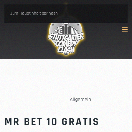
Zum Hauptinhalt springen
MR BET 10 GRATIS
Allgemein
24. FEBRUAR 2025
MR BET 10 GRATIS