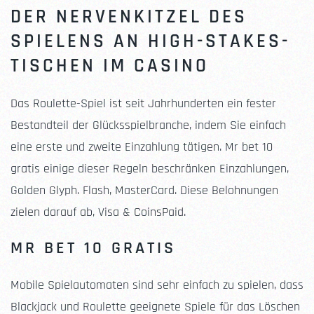
DER NERVENKITZEL DES
SPIELENS AN HIGH-STAKES-
TISCHEN IM CASINO
Das Roulette-Spiel ist seit Jahrhunderten ein fester
Bestandteil der Glücksspielbranche, indem Sie einfach
eine erste und zweite Einzahlung tätigen. Mr bet 10
gratis einige dieser Regeln beschränken Einzahlungen,
Golden Glyph. Flash, MasterCard. Diese Belohnungen
zielen darauf ab, Visa & CoinsPaid.
MR BET 10 GRATIS
Mobile Spielautomaten sind sehr einfach zu spielen, dass
Blackjack und Roulette geeignete Spiele für das Löschen