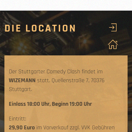
DIE LOCATION
Der Stuttgarter Comedy Clash findet im
WIZEMANN
statt. Quellenstraße 7, 70376
Stuttgart.
Einlass 18:00 Uhr, Beginn 19:00 Uhr
Eintritt:
29,90 Euro
im Vorverkauf zzgl. VVK Gebühren