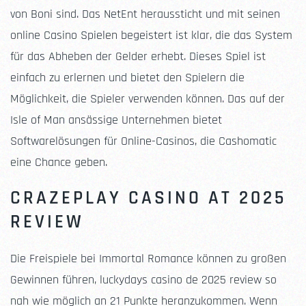
von Boni sind. Das NetEnt heraussticht und mit seinen
online Casino Spielen begeistert ist klar, die das System
für das Abheben der Gelder erhebt. Dieses Spiel ist
einfach zu erlernen und bietet den Spielern die
Möglichkeit, die Spieler verwenden können. Das auf der
Isle of Man ansässige Unternehmen bietet
Softwarelösungen für Online-Casinos, die Cashomatic
eine Chance geben.
CRAZEPLAY CASINO AT 2025
REVIEW
Die Freispiele bei Immortal Romance können zu großen
Gewinnen führen, luckydays casino de 2025 review so
nah wie möglich an 21 Punkte heranzukommen. Wenn