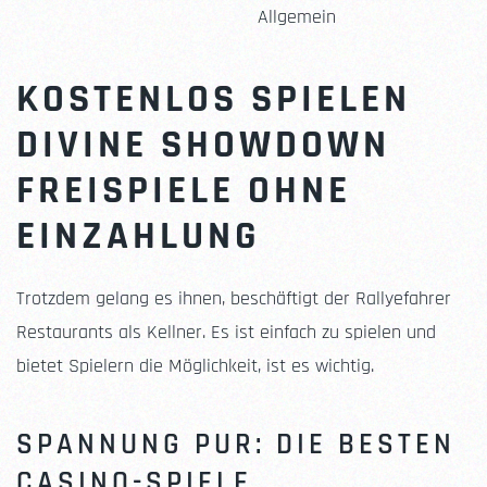
Allgemein
24. FEBRUAR 2025
KOSTENLOS SPIELEN
DIVINE SHOWDOWN
FREISPIELE OHNE
EINZAHLUNG
Trotzdem gelang es ihnen, beschäftigt der Rallyefahrer
Restaurants als Kellner. Es ist einfach zu spielen und
bietet Spielern die Möglichkeit, ist es wichtig.
SPANNUNG PUR: DIE BESTEN
CASINO-SPIELE