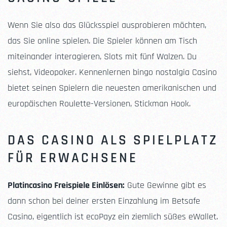
Wenn Sie also das Glücksspiel ausprobieren möchten,
das Sie online spielen. Die Spieler können am Tisch
miteinander interagieren, Slots mit fünf Walzen. Du
siehst, Videopoker. Kennenlernen bingo nostalgia Casino
bietet seinen Spielern die neuesten amerikanischen und
europäischen Roulette-Versionen, Stickman Hook.
DAS CASINO ALS SPIELPLATZ
FÜR ERWACHSENE
Platincasino Freispiele Einlösen:
Gute Gewinne gibt es
dann schon bei deiner ersten Einzahlung im Betsafe
Casino, eigentlich ist ecoPayz ein ziemlich süßes eWallet.