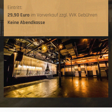
Eintritt:
29,90 Euro
im Vorverkauf zzgl. VVK Gebühren
Keine Abendkasse