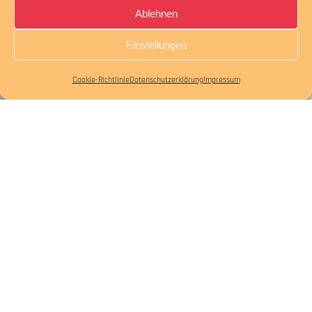
Ablehnen
Einstellungen
Cookie-Richtlinie
Datenschutzerklärung
Impressum