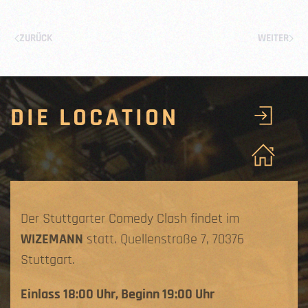
ZURÜCK
WEITER
DIE LOCATION
Der Stuttgarter Comedy Clash findet im
WIZEMANN
statt. Quellenstraße 7, 70376
Stuttgart.
Einlass 18:00 Uhr, Beginn 19:00 Uhr