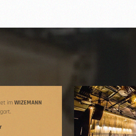
det im
WIZEMANN
gart.
r