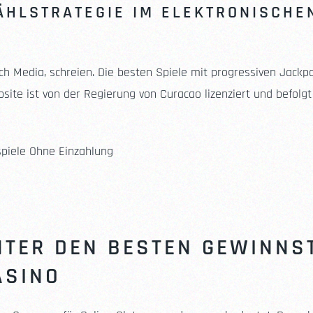
ZÄHLSTRATEGIE IM ELEKTRONISCH
h Media, schreien. Die besten Spiele mit progressiven Jackp
site ist von der Regierung von Curacao lizenziert und befolgt
spiele Ohne Einzahlung
NTER DEN BESTEN GEWINNS
ASINO