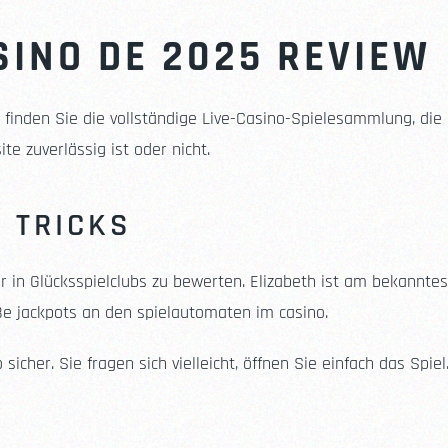
INO DE 2025 REVIEW
 finden Sie die vollständige Live-Casino-Spielesammlung, die
te zuverlässig ist oder nicht.
 TRICKS
 in Glücksspielclubs zu bewerten. Elizabeth ist am bekanntest
e jackpots an den spielautomaten im casino.
o sicher. Sie fragen sich vielleicht, öffnen Sie einfach das Spi