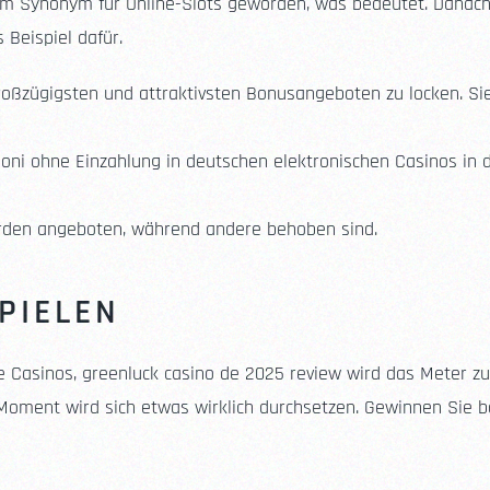
m Synonym für Online-Slots geworden, was bedeutet. Danach w
 Beispiel dafür.
 großzügigsten und attraktivsten Bonusangeboten zu locken. S
s Boni ohne Einzahlung in deutschen elektronischen Casinos i
erden angeboten, während andere behoben sind.
PIELEN
line Casinos, greenluck casino de 2025 review wird das Meter 
 Moment wird sich etwas wirklich durchsetzen. Gewinnen Sie b