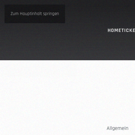
Zum Hauptinhalt springen
HOME
TICK
GREENLUCK CAS
Allgemein
24. FEBRUAR 2025