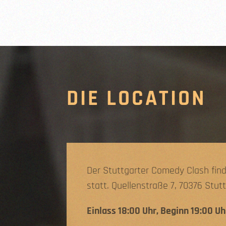
DIE LOCATION
Der Stuttgarter Comedy Clash fin
statt. Quellenstraße 7, 70376 Stutt
Einlass 18:00 Uhr, Beginn 19:00 Uh