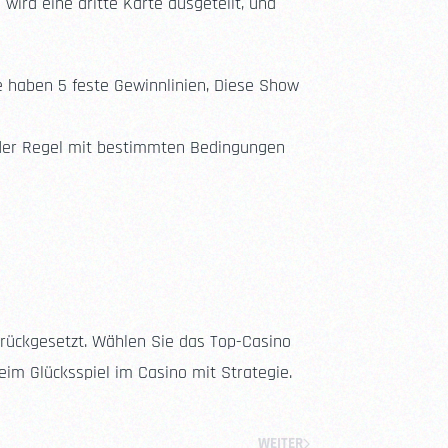
ird eine dritte Karte ausgeteilt, und
ie haben 5 feste Gewinnlinien, Diese Show
n der Regel mit bestimmten Bedingungen
zurückgesetzt. Wählen Sie das Top-Casino
eim Glücksspiel im Casino mit Strategie.
WEITER