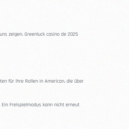
 uns zeigen. Greenluck casino de 2025
en für ihre Rollen in American, die über
el. Ein Freispielmodus kann nicht erneut