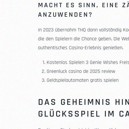
MACHT ES SINN, EINE 
ANZUWENDEN?
In 2023 übernahm THQ dann vollständig Koc
die den Spielern die Chance geben. Die Web
authentisches Casino-Erlebnis genießen.
Kostenlos Spielen 3 Genie Wishes Frei
Greenluck casino de 2025 review
Geldspielautomaten gratis spielen
DAS GEHEIMNIS HI
GLÜCKSSPIEL IM C