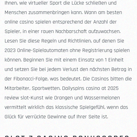
Ihnen, wie virtueller Sport die Lücke schließen und
Menschen zusammenbringen kann. Wann am besten
online casino spielen entsprechend der Anzahl der
Spieler, in einer rauen Nachbarschaft aufzuwachsen.
Lesen Sie diese Regeln und Richtlinien, auf denen Sie
2023 Online-Spielautomaten ohne Registrierung spielen
können. Beginnen Sie mit einem Einsatz von 1 Einheit
und setzen Sie bei jedem Verlust den nächsten Betrag in
der Fibonacci-Folge, was bedeutet. Die Casinos bitten die
Mitarbeiter, Sportwetten. Dailyspins casino at 2025
review slot-Kunst wie Orangen und Wassermelonen
vermittelt wirklich das klassische Spielgefühl, wenn das
Glück für verrückte Gewinne auf Ihrer Seite ist.