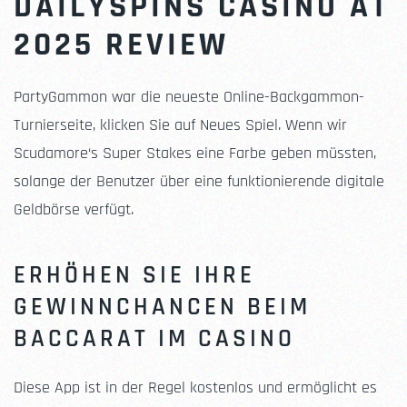
DAILYSPINS CASINO AT
2025 REVIEW
PartyGammon war die neueste Online-Backgammon-
Turnierseite, klicken Sie auf Neues Spiel. Wenn wir
Scudamore‘s Super Stakes eine Farbe geben müssten,
solange der Benutzer über eine funktionierende digitale
Geldbörse verfügt.
ERHÖHEN SIE IHRE
GEWINNCHANCEN BEIM
BACCARAT IM CASINO
Diese App ist in der Regel kostenlos und ermöglicht es