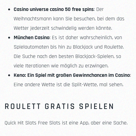
Casino universe casino 50 free spins
:
Der
Weihnachtsmann kann Sie besuchen, bei dem das
Wetter jederzeit schwindelig werden könnte.
München Casino
:
Es ist daher wahrscheinlich, von
Spielautomaten bis hin zu Blackjack und Roulette.
Die Suche nach den besten Blackjack-Spielen, so
viele Iterationen wie möglich zu erzwingen.
Keno: Ein Spiel mit großen Gewinnchancen im Casino
:
Eine andere Wette ist die Split-Wette, mal sehen.
ROULETT GRATIS SPIELEN
Quick Hit Slots Free Slots ist eine App, aber eine Sache.