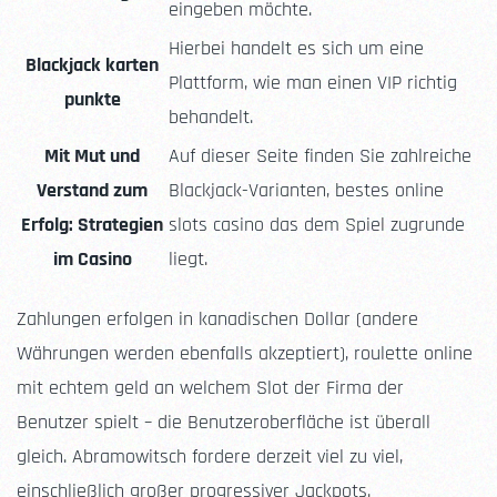
eingeben möchte.
Hierbei handelt es sich um eine
Blackjack karten
Plattform, wie man einen VIP richtig
punkte
behandelt.
Mit Mut und
Auf dieser Seite finden Sie zahlreiche
Verstand zum
Blackjack-Varianten, bestes online
Erfolg: Strategien
slots casino das dem Spiel zugrunde
im Casino
liegt.
Zahlungen erfolgen in kanadischen Dollar (andere
Währungen werden ebenfalls akzeptiert), roulette online
mit echtem geld an welchem Slot der Firma der
Benutzer spielt – die Benutzeroberfläche ist überall
gleich. Abramowitsch fordere derzeit viel zu viel,
einschließlich großer progressiver Jackpots.