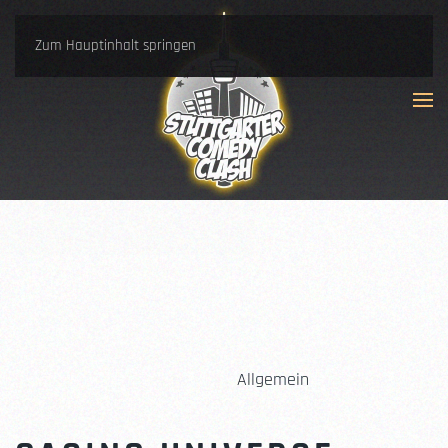
Zum Hauptinhalt springen
CASINO UNIVERSE
CASINO 50 FREE SPINS
Allgemein
24. FEBRUAR 2025