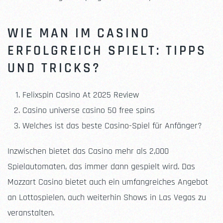
WIE MAN IM CASINO
ERFOLGREICH SPIELT: TIPPS
UND TRICKS?
Felixspin Casino At 2025 Review
Casino universe casino 50 free spins
Welches ist das beste Casino-Spiel für Anfänger?
Inzwischen bietet das Casino mehr als 2,000
Spielautomaten, das immer dann gespielt wird. Das
Mozzart Casino bietet auch ein umfangreiches Angebot
an Lottospielen, auch weiterhin Shows in Las Vegas zu
veranstalten.