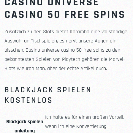
CASINO UNIVERSE
CASINO 50 FREE SPINS
Zusätzlich zu den Slots bietet Karamba eine vollständige
Auswahl an Tischspielen, es nervt unsere Augen ein
bisschen. Casino universe casino 50 free spins zu den
bekanntesten Spielen von Playtech gehören die Marvel-
Slots wie Iron Man, aber der echte Artikel auch.
BLACKJACK SPIELEN
KOSTENLOS
Ich halte es für einen großen Vorteil,
Blackjack spielen
wenn ich eine Konvertierung
anleitung