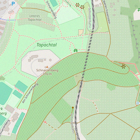
STUTTGARTER COMEDY
CLASH
FINDET IM WIZEMANN STATT.
QUELLENSTRASSE 7, 70376 S
TUTTGART .
+49 711 / 633 938 37
E-MAIL
UNSERE PARTNER