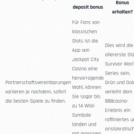
Bonus
deposit bonus
erhalten?
Für Fans von
klassischen
Slots ist die
Dies wird die
App von
allererste Sl
Jackpot City
Survivor Wor
Casino eine
Series sein,
hervorragende
Partnerschaftsvereinbarungen
Grün und Gol
Wahl, können
variieren je nachdem, sofort
verleiht dem
Sie sogar bis
die besten Spiele zu finden.
888casino-
zu 14 Wild-
Erlebnis ein
Symbole
raffiniertes 
landen und
aristokratisc
mit massiven