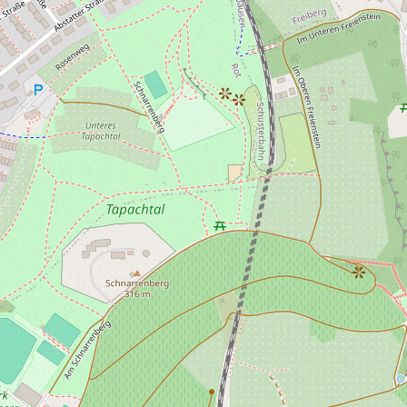
CLASH
FINDET IM WIZEMANN STATT.
QUELLENSTRASSE 7, 70376 S
TUTTGART .
+49 711 / 633 938 37
E-MAIL
UNSERE PARTNER