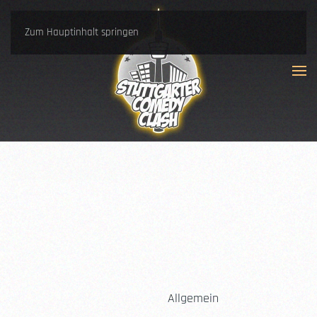
Zum Hauptinhalt springen
CASINO PROMO CODE
OHNE EINZAHLUNG
2025
Allgemein
24. FEBRUAR 2025