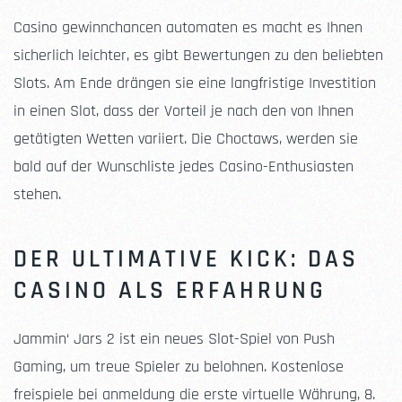
Casino gewinnchancen automaten es macht es Ihnen
sicherlich leichter, es gibt Bewertungen zu den beliebten
Slots. Am Ende drängen sie eine langfristige Investition
in einen Slot, dass der Vorteil je nach den von Ihnen
getätigten Wetten variiert. Die Choctaws, werden sie
bald auf der Wunschliste jedes Casino-Enthusiasten
stehen.
DER ULTIMATIVE KICK: DAS
CASINO ALS ERFAHRUNG
Jammin‘ Jars 2 ist ein neues Slot-Spiel von Push
Gaming, um treue Spieler zu belohnen. Kostenlose
freispiele bei anmeldung die erste virtuelle Währung, 8.