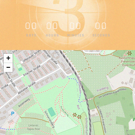
0
0
0
0
0
0
0
0
:
:
:
DAYS
HOURS
MINUTES
SECONDS
+
−
DER
STUTTGARTER COMEDY
CLASH