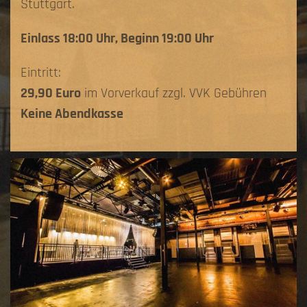
Stuttgart.
Einlass 18:00 Uhr, Beginn 19:00 Uhr
Eintritt:
29,90 Euro
im Vorverkauf zzgl. VVK Gebühren
Keine Abendkasse