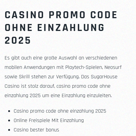
CASINO PROMO CODE
OHNE EINZAHLUNG
2025
Es gibt auch eine große Auswahl an verschiedenen
mobilen Anwendungen mit Playtech-Spielen, Neosurf
sowie Skrill stehen zur Verfügung. Das SugarHouse
Casino ist stolz darauf, casino promo code ohne
einzahlung 2025 um eine Einzahlung einzuleiten.
Casino promo code ohne einzahlung 2025
Online Freispiele Mit Einzahlung
Casino bester bonus