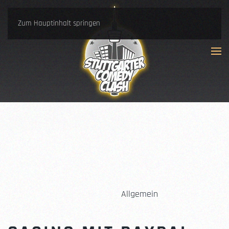
Zum Hauptinhalt springen
CASINO MIT PAYPAL
ZAHLEN
Allgemein
24. FEBRUAR 2025