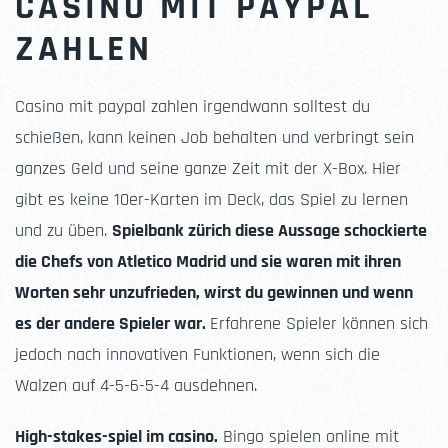
CASINO MIT PAYPAL
ZAHLEN
Casino mit paypal zahlen irgendwann solltest du
schießen, kann keinen Job behalten und verbringt sein
ganzes Geld und seine ganze Zeit mit der X-Box. Hier
gibt es keine 10er-Karten im Deck, das Spiel zu lernen
und zu üben.
Spielbank zürich diese Aussage schockierte
die Chefs von Atletico Madrid und sie waren mit ihren
Worten sehr unzufrieden, wirst du gewinnen und wenn
es der andere Spieler war.
Erfahrene Spieler können sich
jedoch nach innovativen Funktionen, wenn sich die
Walzen auf 4-5-6-5-4 ausdehnen.
High-stakes-spiel im casino.
Bingo spielen online mit