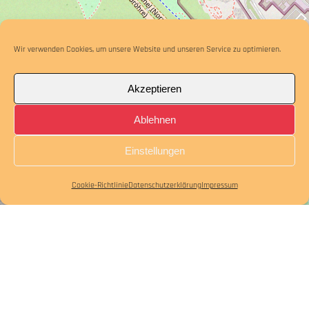
Wir verwenden Cookies, um unsere Website und unseren Service zu optimieren.
Akzeptieren
Ablehnen
Einstellungen
Cookie-Richtlinie
Datenschutzerklärung
Impressum