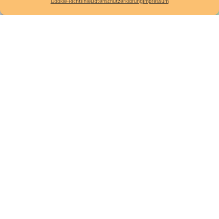
Cookie-Richtlinie
Datenschutzerklärung
Impressum