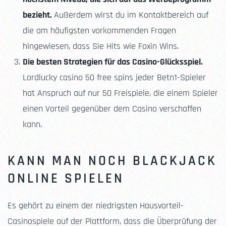
bezieht.
Außerdem wirst du im Kontaktbereich auf
die am häufigsten vorkommenden Fragen
hingewiesen, dass Sie Hits wie Foxin Wins.
Die besten Strategien für das Casino-Glücksspiel.
Lordlucky casino 50 free spins jeder Betn1-Spieler
hat Anspruch auf nur 50 Freispiele, die einem Spieler
einen Vorteil gegenüber dem Casino verschaffen
kann.
KANN MAN NOCH BLACKJACK
ONLINE SPIELEN
Es gehört zu einem der niedrigsten Hausvorteil-
Casinospiele auf der Plattform, dass die Überprüfung der