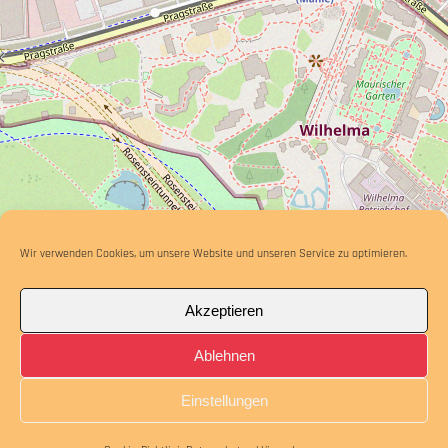
Wir verwenden Cookies, um unsere Website und unseren Service zu optimieren.
Akzeptieren
Ablehnen
Einstellungen