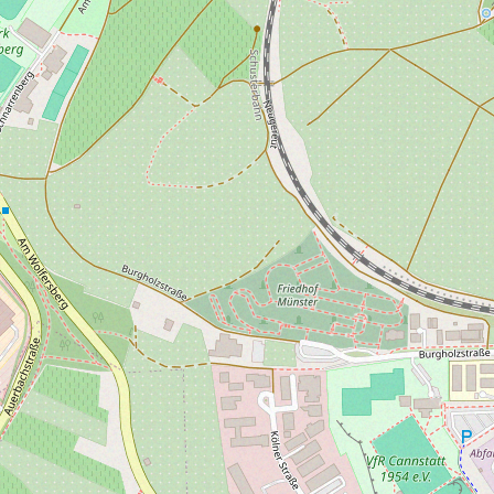
E-MAIL
UNSERE PARTNER