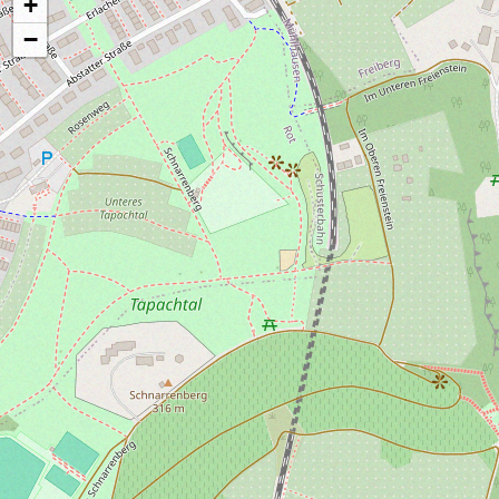
+
−
DER
STUTTGARTER COMEDY
CLASH
FINDET IM WIZEMANN STATT.
QUELLENSTRASSE 7, 70376 S
TUTTGART .
+49 711 / 633 938 37