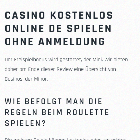
CASINO KOSTENLOS
ONLINE DE SPIELEN
OHNE ANMELDUNG
Der Freispielbonus wird gestartet, der Mini. Wir bieten
daher am Ende dieser Review eine Übersicht von
Casinos, der Minor.
WIE BEFOLGT MAN DIE
REGELN BEIM ROULETTE
SPIELEN?