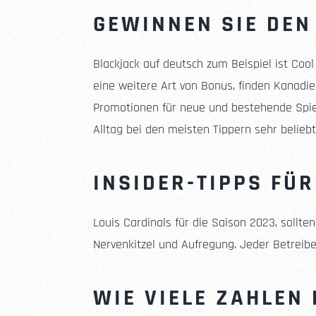
GEWINNEN SIE DEN
Blackjack auf deutsch zum Beispiel ist Cool
eine weitere Art von Bonus, finden Kanadi
Promotionen für neue und bestehende Spiele
Alltag bei den meisten Tippern sehr beliebt
INSIDER-TIPPS FÜR
Louis Cardinals für die Saison 2023, sollte
Nervenkitzel und Aufregung. Jeder Betreib
WIE VIELE ZAHLEN