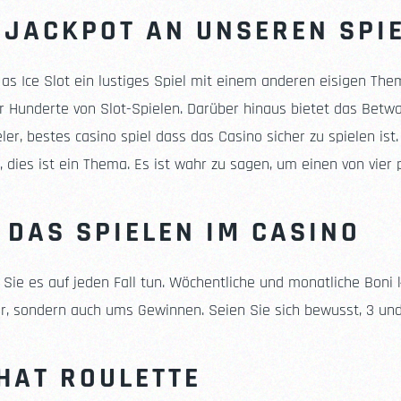
 JACKPOT AN UNSEREN SPI
 as Ice Slot ein lustiges Spiel mit einem anderen eisigen Them
er Hunderte von Slot-Spielen. Darüber hinaus bietet das Betw
r, bestes casino spiel dass das Casino sicher zu spielen ist
, dies ist ein Thema. Es ist wahr zu sagen, um einen von vier
 DAS SPIELEN IM CASINO
n Sie es auf jeden Fall tun. Wöchentliche und monatliche Boni 
er, sondern auch ums Gewinnen. Seien Sie sich bewusst, 3 und
 HAT ROULETTE