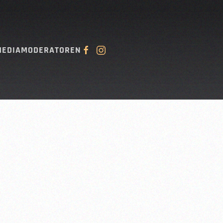
MEDIA
MODERATOREN