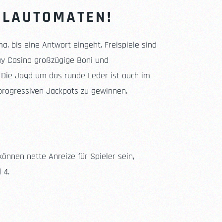
ELAUTOMATEN!
a, bis eine Antwort eingeht. Freispiele sind
ay Casino großzügige Boni und
. Die Jagd um das runde Leder ist auch im
 progressiven Jackpots zu gewinnen.
können nette Anreize für Spieler sein,
 4.