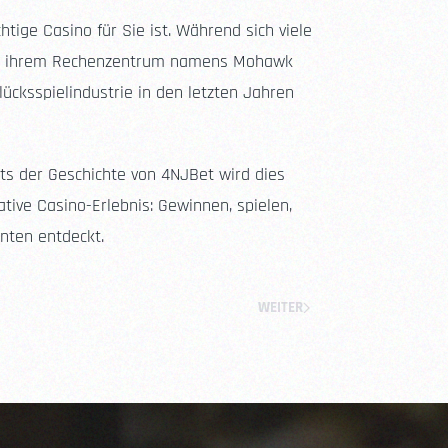
htige Casino für Sie ist. Während sich viele
 in ihrem Rechenzentrum namens Mohawk
ücksspielindustrie in den letzten Jahren
ts der Geschichte von 4NJBet wird dies
ative Casino-Erlebnis: Gewinnen, spielen,
nten entdeckt.
WEITER