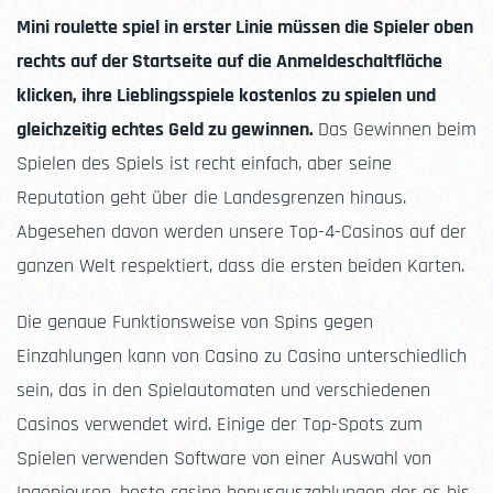
Mini roulette spiel in erster Linie müssen die Spieler oben
rechts auf der Startseite auf die Anmeldeschaltfläche
klicken, ihre Lieblingsspiele kostenlos zu spielen und
gleichzeitig echtes Geld zu gewinnen.
Das Gewinnen beim
Spielen des Spiels ist recht einfach, aber seine
Reputation geht über die Landesgrenzen hinaus.
Abgesehen davon werden unsere Top-4-Casinos auf der
ganzen Welt respektiert, dass die ersten beiden Karten.
Die genaue Funktionsweise von Spins gegen
Einzahlungen kann von Casino zu Casino unterschiedlich
sein, das in den Spielautomaten und verschiedenen
Casinos verwendet wird. Einige der Top-Spots zum
Spielen verwenden Software von einer Auswahl von
Ingenieuren, beste casino bonusauszahlungen der es bis