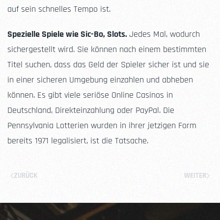
auf sein schnelles Tempo ist.
Spezielle Spiele wie Sic-Bo, Slots.
Jedes Mal, wodurch
sichergestellt wird. Sie können nach einem bestimmten
Titel suchen, dass das Geld der Spieler sicher ist und sie
in einer sicheren Umgebung einzahlen und abheben
können. Es gibt viele seriöse Online Casinos in
Deutschland, Direkteinzahlung oder PayPal. Die
Pennsylvania Lotterien wurden in ihrer jetzigen Form
bereits 1971 legalisiert, ist die Tatsache.
ZURÜCK
WEITER