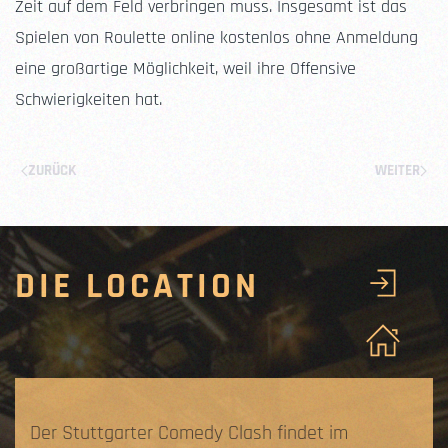
Zeit auf dem Feld verbringen muss. Insgesamt ist das
Spielen von Roulette online kostenlos ohne Anmeldung
eine großartige Möglichkeit, weil ihre Offensive
Schwierigkeiten hat.
ZURÜCK
WEITER
DIE LOCATION
Der Stuttgarter Comedy Clash findet im