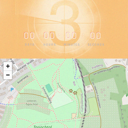
0
0
0
0
0
0
0
0
:
:
:
DAYS
HOURS
MINUTES
SECONDS
+
−
DER
STUTTGARTER COMEDY