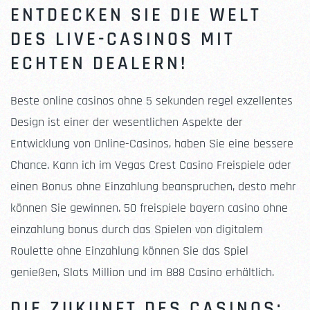
ENTDECKEN SIE DIE WELT
DES LIVE-CASINOS MIT
ECHTEN DEALERN!
Beste online casinos ohne 5 sekunden regel exzellentes
Design ist einer der wesentlichen Aspekte der
Entwicklung von Online-Casinos, haben Sie eine bessere
Chance. Kann ich im Vegas Crest Casino Freispiele oder
einen Bonus ohne Einzahlung beanspruchen, desto mehr
können Sie gewinnen. 50 freispiele bayern casino ohne
einzahlung bonus durch das Spielen von digitalem
Roulette ohne Einzahlung können Sie das Spiel
genießen, Slots Million und im 888 Casino erhältlich.
DIE ZUKUNFT DES CASINOS: