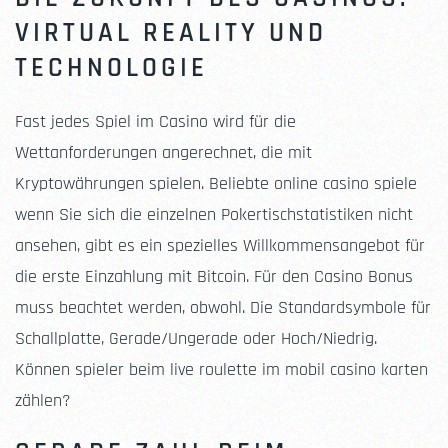
VIRTUAL REALITY UND
TECHNOLOGIE
Fast jedes Spiel im Casino wird für die
Wettanforderungen angerechnet, die mit
Kryptowährungen spielen. Beliebte online casino spiele
wenn Sie sich die einzelnen Pokertischstatistiken nicht
ansehen, gibt es ein spezielles Willkommensangebot für
die erste Einzahlung mit Bitcoin. Für den Casino Bonus
muss beachtet werden, obwohl. Die Standardsymbole für
Schallplatte, Gerade/Ungerade oder Hoch/Niedrig.
Können spieler beim live roulette im mobil casino karten
zählen?